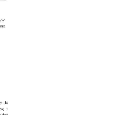
ływ
nie
sy do
 są z