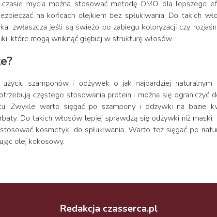
W czasie mycia można stosować metodę OMO dla lepszego ef
zpieczać na końcach olejkiem bez spłukiwania. Do takich w
a, zwłaszcza jeśli są świeżo po zabiegu koloryzacji czy rozjaśni
niki, które mogą wniknąć głębiej w strukturę włosów.
ate?
użyciu szamponów i odżywek o jak najbardziej naturalnym i
trzebują częstego stosowania protein i można się ograniczyć d
ącu. Zwykle warto sięgać po szampony i odżywki na bazie k
rbaty. Do takich włosów lepiej sprawdzą się odżywki niż maski,
a stosować kosmetyki do spłukiwania. Warto też sięgać po natu
osując olej kokosowy.
Redakcja czasserca.pl