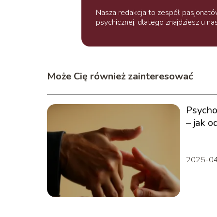
Nasza redakcja to zespół pasjonatów
psychicznej, dlatego znajdziesz u na
Może Cię również zainteresować
Psycho
– jak 
niewer
2025-0