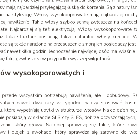
urzą, mamy do czynienia z włosami średniooprowatymi, a gdy o
ają najbardziej przylegającą łuskę do korzenia. Są z natury lśn
tne na stylizację. Włosy wysokooprowate mają najbardziej odch
racą nawilżenie. Takie włosy szybko schną zwłaszcza na końcac
ate. Najbardziej się też elektryzują. Włosy wysokoporowate t
ż taką strukturę posiadają także naturalne włosy kręcone. 
e są także narażone na przesuszenie zmorą ich posiadaczy jest 
ać nawet kilka godzin. Jednocześnie najwięcej osób ma właśnie
o się falują, zwłaszcza w przypadku wyższej wilgotności.
osów wysokoporowatych i
przede wszystkim potrzebują nawilżenia, ale i odbudowy. R
watych nawet dwa razy w tygodniu należy stosować kosme
u, które wypełniają ubytki w strukturze włosów. Na co dzień najl
nie posiadają w składzie SLS czy SLES, dobrze oczyszczających, 
nie skóry głowy. Najlepiej sprawdzą się takie, które zawi
nowy i olejek z awokado, który sprawdza się zarówno do wł