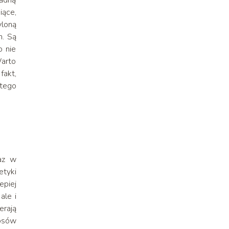
padną
iące,
yloną
h. Są
o nie
Warto
fakt,
 tego
az w
tyki
epiej
ale i
erają
osów