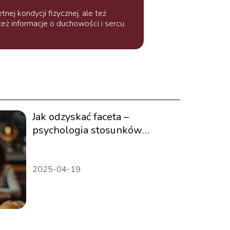
ej kondycji fizycznej, ale też
 też informacje o duchowości i sercu.
Jak odzyskać faceta –
psychologia stosunków
międzyludzkich
2025-04-19