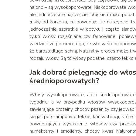
pewnością niskoporowate. Gdy częściowo się zan
na dno – są wysokoporowate. Niskooprowate włosy m
ale jednocześnie najczęściej płaskie i mało poda
łuskę od korzenia, co powoduje, że najszybciej t
jednocześnie szorstkie w dotyku i często sianow
tylko włosy rozjaśniane czy farbowane, poniewa
wiedzieć, że pomimo tego, że włosy średnioporowat
że bardzo długo schną. Naturalny proces może trw
rodzaju włosy. Są to włosy podatne, często lekk
Jak dobrać pielęgnację do wł
średnioporowatych?
Włosy wysokoporowate, ale i średnioporowate 
tygodniu, a w przypadku włosów wysokoporo
zawierające proteiny, choćby pszenicy czy jedwabi
sięgać po szampony o lekkiej konsystencji, które 
powodujących wysuszenie włosów czy przesusze
humektanty i emolienty, choćby kwas hialuro