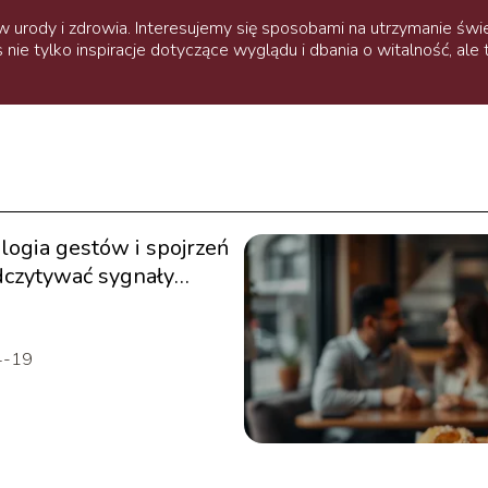
 urody i zdrowia. Interesujemy się sposobami na utrzymanie świetn
s nie tylko inspiracje dotyczące wyglądu i dbania o witalność, ale
logia gestów i spojrzeń
odczytywać sygnały
balne?
4-19