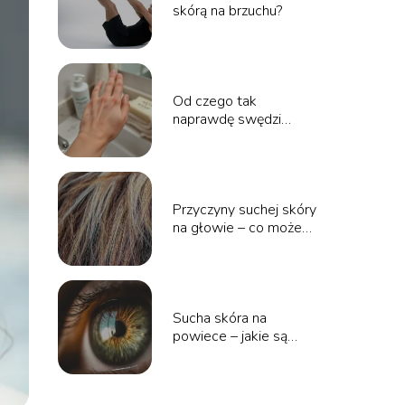
skórą na brzuchu?
Od czego tak
naprawdę swędzi
skóra?
Przyczyny suchej skóry
na głowie – co może
być powodem?
Sucha skóra na
powiece – jakie są
przyczyny i jak ją
nawilżyć?