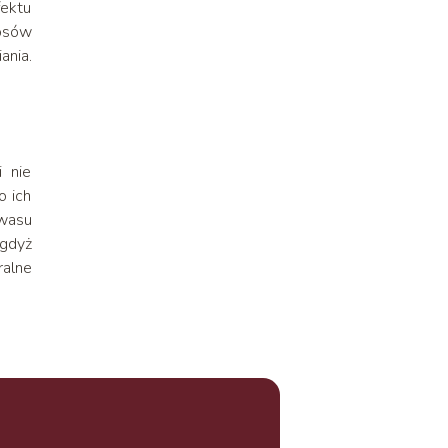
ektu
łosów
ania.
 nie
o ich
wasu
 gdyż
ralne