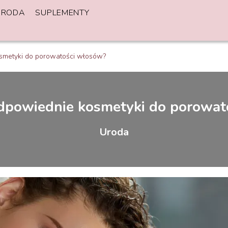
URODA
SUPLEMENTY
osmetyki do porowatości włosów?
odpowiednie kosmetyki do porowat
Uroda