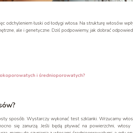
ięc odchyleniem łuski od łodygi włosa. Na strukturę włosów wp
wnętrzne, ale i genetyczne. Dziś podpowiemy, jak dobrać odpowied
sokoporowatych i średnioporowatych?
osów?
sty sposób. Wystarczy wykonać test szklanki. Wrzucamy wło
ocno się zanurzą. Jeśli będą pływać na powierzchni, włosy