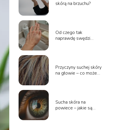
skórą na brzuchu?
Od czego tak
naprawdę swędzi
skóra?
Przyczyny suchej skóry
na głowie – co może
być powodem?
Sucha skóra na
powiece – jakie są
przyczyny i jak ją
nawilżyć?