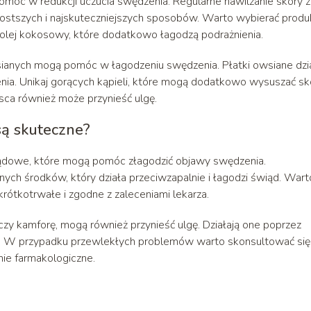
móc w redukcji uczucia swędzenia. Regularne nawilżanie skóry z
stszych i najskuteczniejszych sposobów. Warto wybierać produ
zy olej kokosowy, które dodatkowo łagodzą podrażnienia.
sianych mogą pomóc w łagodzeniu swędzenia. Płatki owsiane dzia
ienia. Unikaj gorących kąpieli, które mogą dodatkowo wysuszać sk
ca również może przynieść ulgę.
są skuteczne?
iądowe, które mogą pomóc złagodzić objawy swędzenia.
nych środków, który działa przeciwzapalnie i łagodzi świąd. Wart
rótkotrwałe i zgodne z zaleceniami lekarza.
 czy kamforę, mogą również przynieść ulgę. Działają one poprzez
ia. W przypadku przewlekłych problemów warto skonsultować się
ie farmakologiczne.