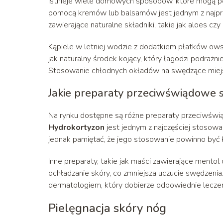
Istnieje wiele domowych sposobów, które mogą po
pomocą kremów lub balsamów jest jednym z najpro
zawierające naturalne składniki, takie jak aloes c
Kąpiele w letniej wodzie z dodatkiem płatków ow
jak naturalny środek kojący, który łagodzi podrażn
Stosowanie chłodnych okładów na swędzące miejs
Jakie preparaty przeciwświądowe 
Na rynku dostępne są różne preparaty przeciwśw
Hydrokortyzon
jest jednym z najczęściej stosowa
jednak pamiętać, że jego stosowanie powinno być k
Inne preparaty, takie jak maści zawierające mentol
ochładzanie skóry, co zmniejsza uczucie swędzen
dermatologiem, który dobierze odpowiednie leczen
Pielęgnacja skóry nóg