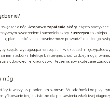
ędzenie?
n swędzenia nóg.
Atopowe zapalenie skóry
, często spotykane 
intensywnym swędzeniem i suchością skóry.
Łuszczyca
to kolejna
się plam na skórze, co również może prowadzić do silnego świą
yby, często występująca na stopach i w okolicach międzypalcowy
zaniem naskórka. Infekcje bakteryjne, choć rzadziej, mogą równie
ają odpowiedniej diagnostyki i leczenia, aby skutecznie złagodz
u nóg
który towarzyszy problemom skórnym. W zależności od przyczyn
yfikowanie ich jest istotne dla postawienia właściwej diagnozy