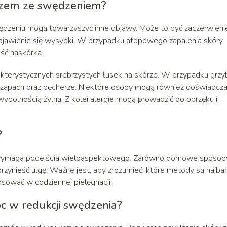
azem ze swędzeniem?
dzeniu mogą towarzyszyć inne objawy. Może to być zaczerwieni
 pojawienie się wysypki. W przypadku atopowego zapalenia skóry
ść naskórka.
terystycznych srebrzystych łusek na skórze. W przypadku grzyb
 zapach oraz pęcherze. Niektóre osoby mogą również doświadcz
wydolnością żylną. Z kolei alergie mogą prowadzić do obrzęku i
?
wymaga podejścia wieloaspektowego. Zarówno domowe sposoby,
ynieść ulgę. Ważne jest, aby zrozumieć, które metody są najbar
sować w codziennej pielęgnacji.
 w redukcji swędzenia?