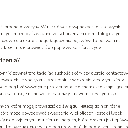
żnorodne przyczyny. W niektórych przypadkach jest to wynik
innych może być związane ze schorzeniami dermatologicznymi.
kluczowe dla skutecznego łagodzenia objawów. To pozwala na
o z kolei może prowadzić do poprawy komfortu życia.
dzenia?
niki zewnętrzne takie jak suchość skóry czy alergie kontaktow
 powszechnie spotykana, szczególnie w okresie zimowym, kiedy
owe mogą być wywołane przez substancje chemiczne znajdujące s
ną są reakcje na noszone materiały, jak wełna czy syntetyki.
nych, które mogą prowadzić do
świądu
. Należą do nich różne
, która może powodować swędzenie w okolicach kostek i łydek.
się nieprzyjemnym uczuciem na nogach, które czasem jest opisy
oustrojowe, jak cukrzyca, mogą prowadzić do pogorszenia stanu 