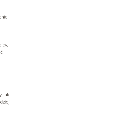
enie
icy,
ać
 jak
dziej