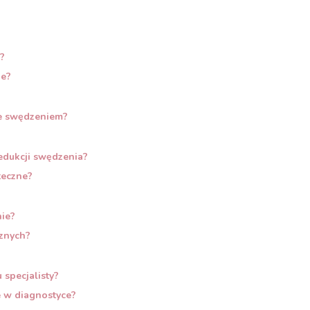
a?
ie?
e swędzeniem?
dukcji swędzenia?
teczne?
ie?
cznych?
 specjalisty?
e w diagnostyce?