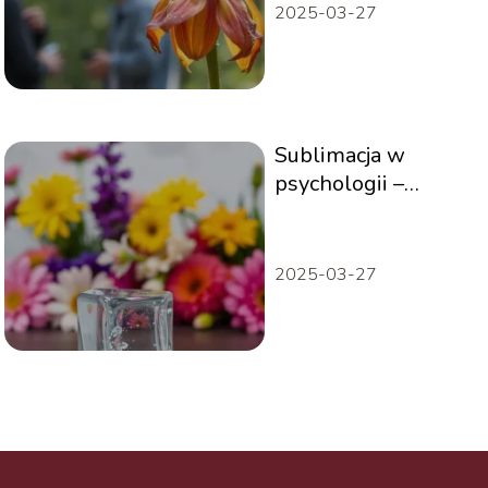
2025-03-27
Sublimacja w
psychologii –
mechanizm
obronny czy
narzędzie rozwoju?
2025-03-27