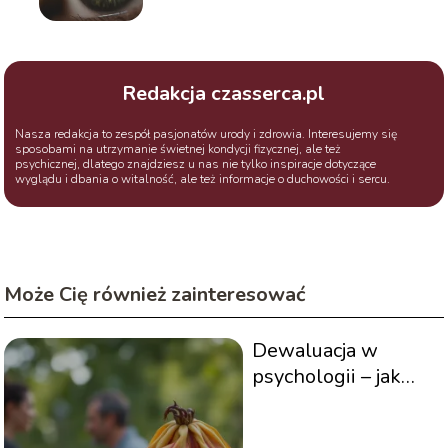
Redakcja czasserca.pl
Nasza redakcja to zespół pasjonatów urody i zdrowia. Interesujemy się
sposobami na utrzymanie świetnej kondycji fizycznej, ale też
psychicznej, dlatego znajdziesz u nas nie tylko inspiracje dotyczące
wyglądu i dbania o witalność, ale też informacje o duchowości i sercu.
Może Cię również zainteresować
Dewaluacja w
psychologii – jak
wpływa na nasze
relacje?