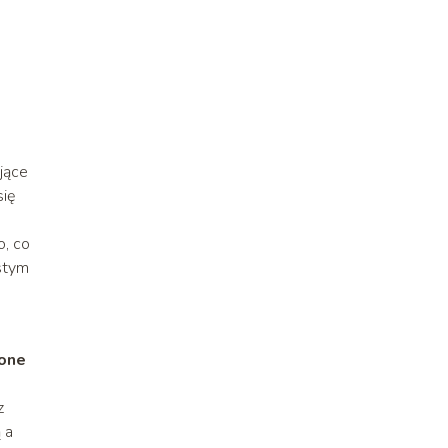
jące
się
, co
istym
lone
z
 a