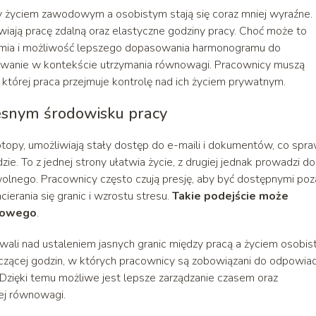
życiem zawodowym a osobistym stają się coraz mniej wyraźne.
iają pracę zdalną oraz elastyczne godziny pracy. Choć może to
onomia i możliwość lepszego dopasowania harmonogramu do
zwanie w kontekście utrzymania równowagi. Pracownicy muszą
w której praca przejmuje kontrolę nad ich życiem prywatnym.
zesnym środowisku pracy
ptopy, umożliwiają stały dostęp do e-maili i dokumentów, co spra
. To z jednej strony ułatwia życie, z drugiej jednak prowadzi do
olnego. Pracownicy często czują presję, aby być dostępnymi poz
erania się granic i wzrostu stresu.
Takie podejście może
odowego
.
wali nad ustaleniem jasnych granic między pracą a życiem osobis
zącej godzin, w których pracownicy są zobowiązani do odpowia
 Dzięki temu możliwe jest lepsze zarządzanie czasem oraz
ej równowagi.