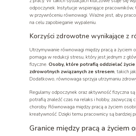
z pracy. W takich sytuacjach kluczowe staje się 
odpoczynek. Instytucje wspierające pracowników, 
w przywróceniu równowagi. Ważne jest, aby pracod
na celu zapobieganie wypaleniu.
Korzyści zdrowotne wynikające z 
Utrzymywanie równowagi między pracą a życiem os
pomaga w redukcji stresu, który jest jednym z gł
fizyczne.
Osoby, które potrafią oddzielać życ
zdrowotnych związanych ze stresem
, takich 
Dodatkowo, równowaga sprzyja utrzymaniu zdrowych 
Regularny odpoczynek oraz aktywność fizyczna są 
potrafią znaleźć czas na relaks i hobby, zazwycza
choroby. Równowaga między pracą a życiem osobis
kreatywność. Dzięki temu pracownicy są bardziej p
Granice między pracą a życiem 