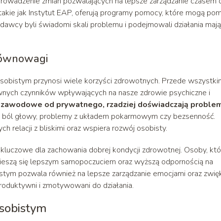
wprowadzenie zmian pozwalających na lepsze zarządzanie czasem 
takie jak Instytut EAP, oferują programy pomocy, które mogą po
awcy byli świadomi skali problemu i podejmowali działania maj
równowagi
obistym przynosi wiele korzyści zdrowotnych. Przede wszystki
ównych czynników wpływających na nasze zdrowie psychiczne i
ie zawodowe od prywatnego, rzadziej doświadczają probl
jak ból głowy, problemy z układem pokarmowym czy bezsenność.
relacji z bliskimi oraz wspiera rozwój osobisty.
kluczowe dla zachowania dobrej kondycji zdrowotnej. Osoby, któ
j cieszą się lepszym samopoczuciem oraz wyższą odpornością na
tym pozwala również na lepsze zarządzanie emocjami oraz zwię
roduktywni i zmotywowani do działania.
osobistym