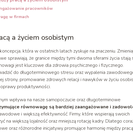
aangażowanie pracowników
wagę w firmach
acą a życiem osobistym
cepcja, która w ostatnich latach zyskuje na znaczeniu. Zmienia
e sprawiają, że granice między tymi dwoma sferami życia stają 
wnowagi jest kluczowe dla zdrowia psychicznego i fizycznego.
adzić do długoterminowego stresu oraz wypalenia zawodowego
iej strony, promowanie zdrowych relacji i nawyków w życiu osob
i poprawy produktywności.
ym wpływa na nasze samopoczucie oraz długoterminowe
trzymujące równowagę są bardziej zaangażowane i zadowo
i zawodowe i większą efektywność. Firmy, które wspierają swoich
ć na większą lojalność oraz mniejszą rotację kadry. Dlatego cora
owe oraz różnorodne inicjatywy promujące harmonię między pracą