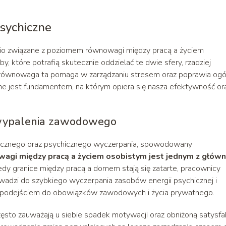
sychiczne
io związane z poziomem równowagi między pracą a życiem
 które potrafią skutecznie oddzielać te dwie sfery, rzadziej
równowaga ta pomaga w zarządzaniu stresem oraz poprawia ogó
zne jest fundamentem, na którym opiera się nasza efektywność or
 wypalenia zawodowego
ycznego oraz psychicznego wyczerpania, spowodowany
agi między pracą a życiem osobistym jest jednym z głów
iedy granice między pracą a domem stają się zatarte, pracownicy
owadzi do szybkiego wyczerpania zasobów energii psychicznej i
m podejściem do obowiązków zawodowych i życia prywatnego.
to zauważają u siebie spadek motywacji oraz obniżoną satysfa