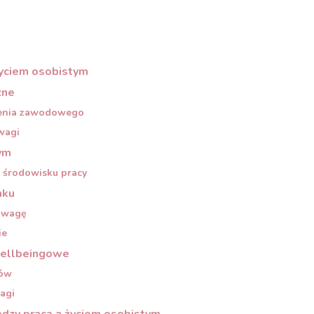
życiem osobistym
zne
lenia zawodowego
wagi
ym
m środowisku pracy
nku
nowagę
ie
wellbeingowe
ków
agi
ędzy pracą a życiem osobistym