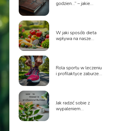
godzien…” – jakie
modlitwy warto
wprowadzić do
swojego życia?
W jaki sposób dieta
wpływa na nasze
zdrowie psychiczne?
Rola sportu w leczeniu
i profilaktyce zaburzeń
psychicznych
Jak radzić sobie z
wypaleniem
zawodowym?