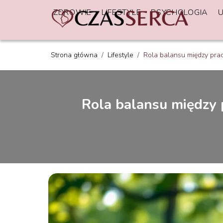
ZDROWIE
LIFESTYLE
PSYCHOLOGIA
Strona główna
/
Lifestyle
/
Rola balansu między pra
Rola balansu między 