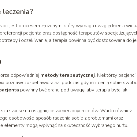
 leczenia?
apii jest procesem złożonym, który wymaga uwzględnienia wiel
referencji pacjenta oraz dostępność terapeutów specjalizujących
potrzeby i oczekiwania, a terapia powinna być dostosowana do j
u
yborze odpowiedniej
metody terapeutycznej
. Niektórzy pacjenci
rapia poznawczo-behawioralna, podczas gdy inni cenią sobie swobo
pacjenta
powinny być brane pod uwagę, aby terapia była jak
sza szanse na osiągnięcie zamierzonych celów. Warto również
k jego osobowość, sposób radzenia sobie z problemami oraz
 te elementy mogą wpłynąć na skuteczność wybranego nurtu.