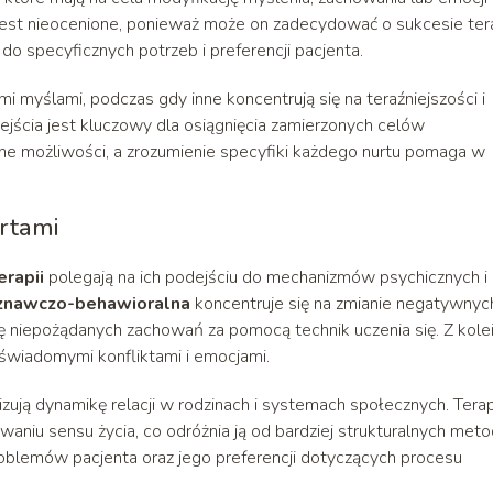
est nieocenione, ponieważ może on zadecydować o sukcesie tera
 specyficznych potrzeb i preferencji pacjenta.
mi myślami, podczas gdy inne koncentrują się na teraźniejszości i
ścia jest kluczowy dla osiągnięcia zamierzonych celów
ne możliwości, a zrozumienie specyfiki każdego nurtu pomaga w
rtami
erapii
polegają na ich podejściu do mechanizmów psychicznych i
oznawczo-behawioralna
koncentruje się na zmianie negatywnyc
 niepożądanych zachowań za pomocą technik uczenia się. Z kole
eświadomymi konfliktami i emocjami.
lizują dynamikę relacji w rodzinach i systemach społecznych. Tera
aniu sensu życia, co odróżnia ją od bardziej strukturalnych meto
oblemów pacjenta oraz jego preferencji dotyczących procesu