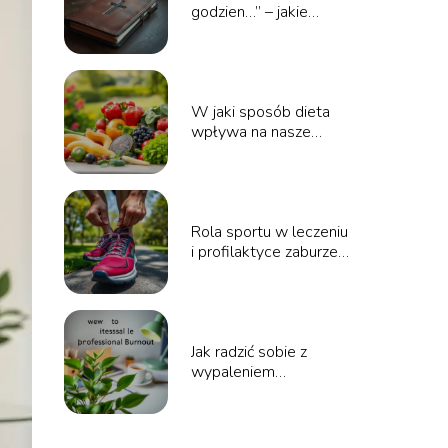
godzien…” – jakie
modlitwy warto
wprowadzić do
swojego życia?
W jaki sposób dieta
wpływa na nasze
zdrowie psychiczne?
Rola sportu w leczeniu
i profilaktyce zaburzeń
psychicznych
Jak radzić sobie z
wypaleniem
zawodowym?