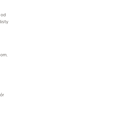
 od
listy
bom,
ór