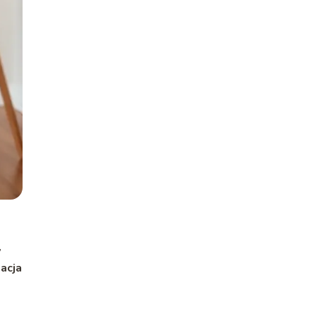
y
lacja