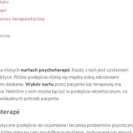
 lęku
apii
proces terapeutyczny
cznej
na różnych
nurtach psychoterapii
. Każdy z nich jest systemem
aktyce. Różne podejścia różnią się między sobą założeniami
i działania.
Wybór nurtu
przez pacjenta lub terapeutę ma
i. Niektóre z nich można łączyć w podejściu eklektycznym, co
widualnych potrzeb pacjenta.
terapii
oretyczne podejście do rozumienia i leczenia problemów psychiczn
, które mają na celu modyfikację myślenia, zachowania lub emocji