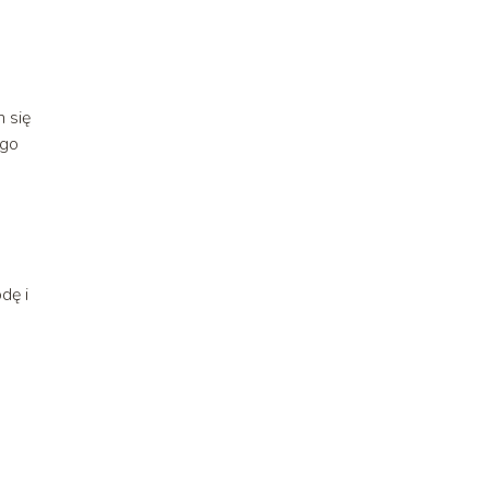
u
 się
ego
dę i