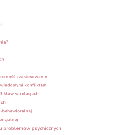
ii
nia?
ch
eczność i zastosowanie
świadomymi konfliktami
liktów w relacjach
ach
o-behawioralnej
encjalnej
iu problemów psychicznych