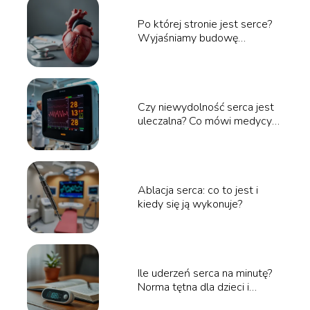
Po której stronie jest serce?
Wyjaśniamy budowę
anatomiczną
Czy niewydolność serca jest
uleczalna? Co mówi medycyna
o możliwościach leczenia
Ablacja serca: co to jest i
kiedy się ją wykonuje?
Ile uderzeń serca na minutę?
Norma tętna dla dzieci i
dorosłych