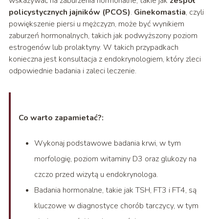
wskazywać na zaburzenia hormonalne, takie jak
zespół
policystycznych jajników (PCOS)
.
Ginekomastia
, czyli
powiększenie piersi u mężczyzn, może być wynikiem
zaburzeń hormonalnych, takich jak podwyższony poziom
estrogenów lub prolaktyny. W takich przypadkach
konieczna jest konsultacja z endokrynologiem, który zleci
odpowiednie badania i zaleci leczenie.
Co warto zapamietać?:
Wykonaj podstawowe badania krwi, w tym
morfologię, poziom witaminy D3 oraz glukozy na
czczo przed wizytą u endokrynologa.
Badania hormonalne, takie jak TSH, FT3 i FT4, są
kluczowe w diagnostyce chorób tarczycy, w tym