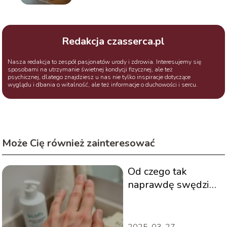
Redakcja czasserca.pl
Nasza redakcja to zespół pasjonatów urody i zdrowia. Interesujemy się
sposobami na utrzymanie świetnej kondycji fizycznej, ale też
psychicznej, dlatego znajdziesz u nas nie tylko inspiracje dotyczące
wyglądu i dbania o witalność, ale też informacje o duchowości i sercu.
Może Cię również zainteresować
Od czego tak
naprawdę swędzi
skóra?
2025-03-27