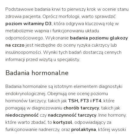
Podstawowe badania krwi to pierwszy krok w ocenie stanu
zdrowia pacjenta. Oprócz morfologii, warto sprawdzić
poziom witaminy D3
, która odgrywa kluczową rolę w
metabolizmie wapnia i funkcjonowaniu układu
odpornościowego. Wykonanie
badania poziomu glukozy
na czczo
jest niezbędne do oceny ryzyka cukrzycy lub
insulinooporności. Wyniki tych badań dostarczą cennych
informacji przed wizytą u specjalisty.
Badania hormonalne
Badania hormonalne są istotnym elementem diagnostyki
endokrynologicznej. Obejmują one ocenę poziomu
hormonów tarczycy, takich jak
TSH, FT3 i FT4
, które
pomagają w diagnozowaniu
chorób tarczycy
, takich jak
niedoczynność
czy
nadczynność tarczycy
. Inne hormony,
które warto zbadać, to
kortyzol
, odpowiadający za
funkcjonowanie nadnerczy, oraz
prolaktyna
, której wysoki